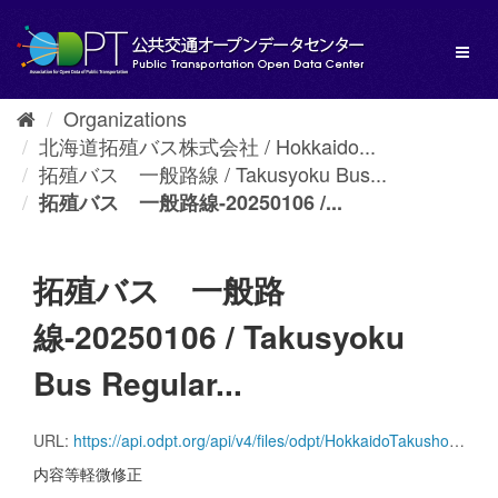
Skip
to
Toggl
content
naviga
Organizations
北海道拓殖バス株式会社 / Hokkaido...
拓殖バス 一般路線 / Takusyoku Bus...
拓殖バス 一般路線-20250106 /...
拓殖バス 一般路
線-20250106 / Takusyoku
Bus Regular...
URL:
https://api.odpt.org/api/v4/files/odpt/HokkaidoTakushokuBus/Takusyoku_regular_line.zip?date=20250106&acl:consumerKey=[アクセストークン/YOUR_ACCESS_TOKEN]
内容等軽微修正