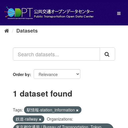
Skip
to
Toggl
content
naviga
Datasets
Order by
1 dataset found
Tags:
駅情報-station_information
鉄道-railway
Organizations:
東京都交通局 / Bureau of Transportation, Tokyo