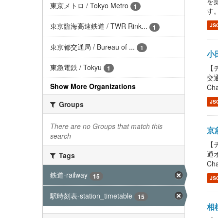
を提
東京メトロ / Tokyo Metro
1
す。
東京臨海高速鉄道 / TWR Rink...
JS
1
東京都交通局 / Bureau of ...
1
小田
東急電鉄 / Tokyu
【チ
1
交通
Show More Organizations
Cha
JS
Groups
There are no Groups that match this
京急
search
【チ
通オ
Tags
Cha
鉄道-railway
15
JS
駅時刻表-station_timetable
15
相模