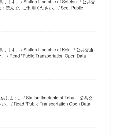
 / Station timetable of Sotetsu 「公共交
、ご利用ください。 / See "Public
。 / Station timetable of Keio 「公共交通
blic Transportation Open Data
す。 / Station timetable of Tobu 「公共交
ublic Transportation Open Data