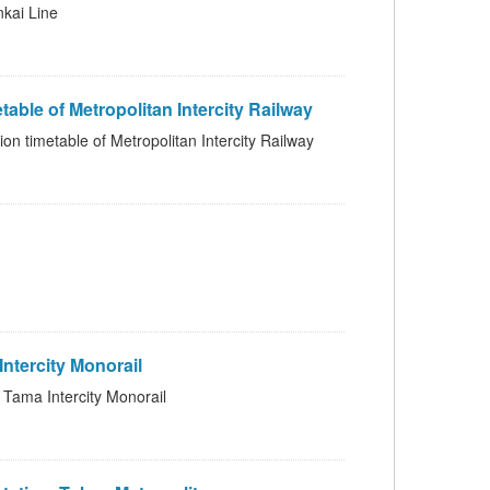
i Line
Metropolitan Intercity Railway
of Metropolitan Intercity Railway
ercity Monorail
 Intercity Monorail