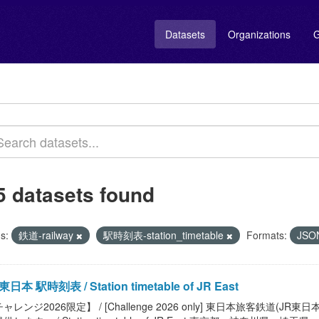
Datasets
Organizations
G
5 datasets found
s:
鉄道-railway
駅時刻表-station_timetable
Formats:
JSO
東日本 駅時刻表 / Station timetable of JR East
ャレンジ2026限定】 / [Challenge 2026 only] 東日本旅客鉄