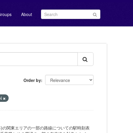
roups
About
Order by
N
道(JR東日本)の関東エリアの一部の路線についての駅時刻表