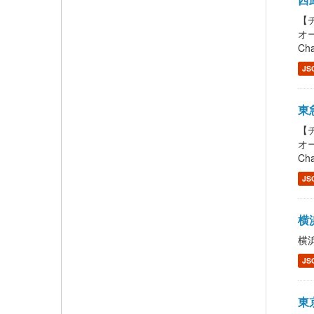
【チ
オー
Cha
JS
東急
【チ
オー
Cha
JS
横浜
横浜
JS
東京