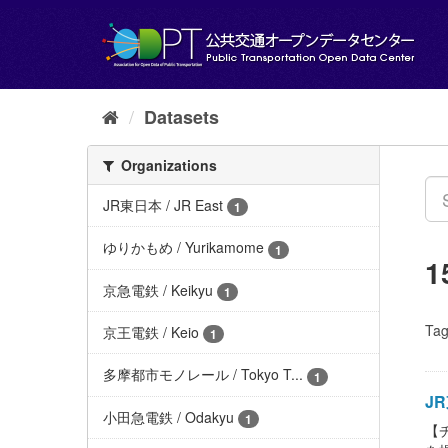
Skip
to
content
Datasets
Organizations
JR東日本 / JR East
1
ゆりかもめ / Yurikamome
1
1
京急電鉄 / Keikyu
1
Tag
京王電鉄 / Keio
1
多摩都市モノレール / Tokyo T...
1
JR
小田急電鉄 / Odakyu
1
【チ