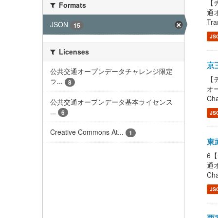
【チ
Formats
通
Tra
JSON
15
JS
Licenses
京王
公共交通オープンデータチャレンジ限定
【チ
ラ...
8
オー
Cha
公共交通オープンデータ基本ライセンス
...
6
JS
Creative Commons At...
1
東武
6【
通オ
Cha
JS
西武