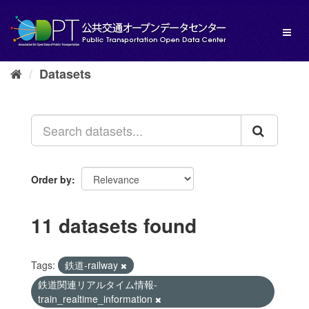
Skip
to
Toggl
content
naviga
Datasets
Order by
11 datasets found
Tags:
鉄道-railway
鉄道関連リアルタイム情報-
train_realtime_information