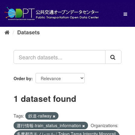
Skip
to
Toggl
content
naviga
Datasets
Order by
1 dataset found
Tags:
鉄道-railway
運行情報-train_status_information
Organizations:
多摩都市モノレール / Tokyo Tama Intercity Monorail