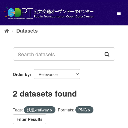
Skip
to
Toggl
content
naviga
Datasets
Order by
2 datasets found
Tags:
鉄道-railway
Formats:
PNG
Filter Results