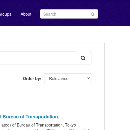
roups
About
Order by
reau of Transportation,...
f Bureau of Transportation, Tokyo