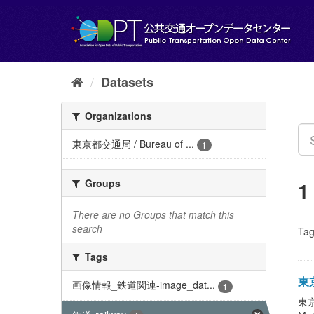
Skip
to
content
Datasets
Organizations
東京都交通局 / Bureau of ...
1
Groups
1
There are no Groups that match this
search
Tag
Tags
東京
画像情報_鉄道関連-image_dat...
1
東京