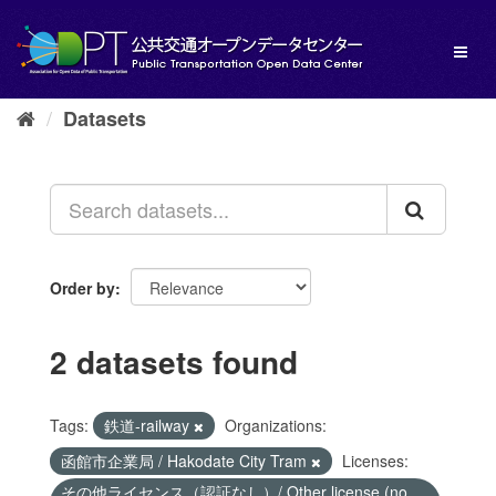
Skip
to
Toggl
content
naviga
Datasets
Order by
2 datasets found
Tags:
鉄道-railway
Organizations:
函館市企業局 / Hakodate City Tram
Licenses:
その他ライセンス（認証なし）/ Other license (no