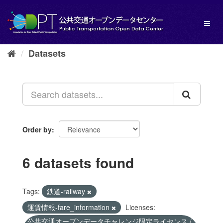
Skip
to
Toggl
content
naviga
Datasets
Order by
6 datasets found
Tags:
鉄道-railway
運賃情報-fare_information
Licenses:
公共交通オープンデータチャレンジ限定ライセンス /