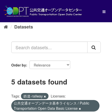
Skip
to
Toggl
content
naviga
Datasets
Order by
5 datasets found
Tags:
鉄道-railway
Licenses:
公共交通オープンデータ基本ライセンス / Public
Transportation Open Data Basic License