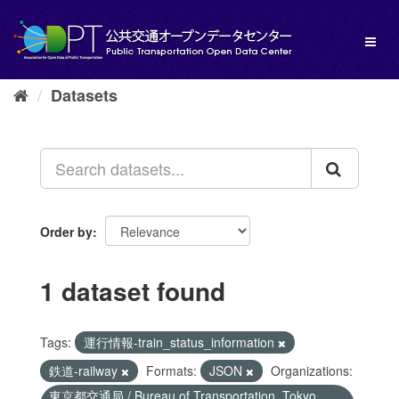
Skip
to
Toggl
content
naviga
Datasets
Order by
1 dataset found
Tags:
運行情報-train_status_information
鉄道-railway
Formats:
JSON
Organizations:
東京都交通局 / Bureau of Transportation, Tokyo