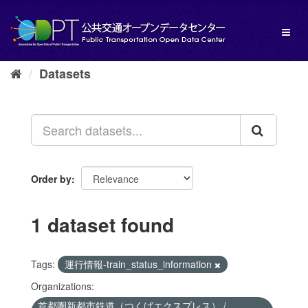
Skip
to
Toggl
content
naviga
Datasets
Order by
1 dataset found
Tags:
運行情報-train_status_information
Organizations:
首都圏新都市鉄道（つくばエクスプレス） /