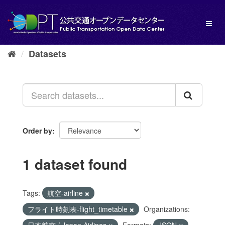
Skip
to
Toggl
content
naviga
Datasets
Order by
1 dataset found
Tags:
航空-airline
フライト時刻表-flight_timetable
Organizations: