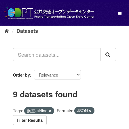
Skip
to
Toggl
content
naviga
Datasets
Order by
9 datasets found
Tags:
航空-airline
Formats:
JSON
Filter Results