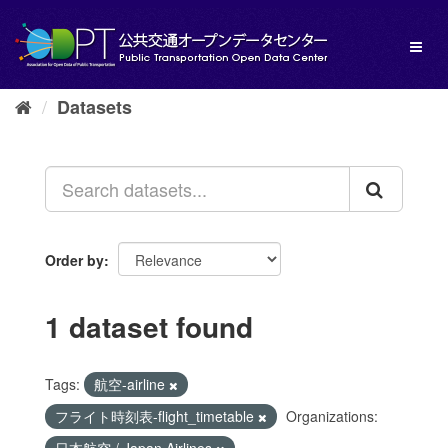
Skip
to
Toggl
content
naviga
Datasets
Order by
1 dataset found
Tags:
航空-airline
フライト時刻表-flight_timetable
Organizations: