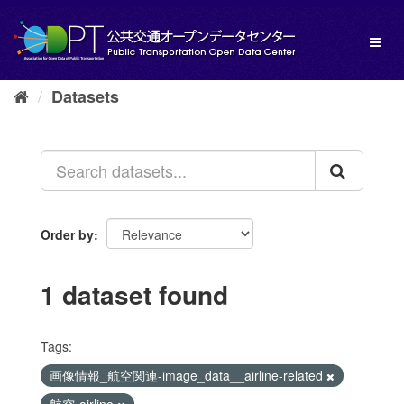
Skip
to
Toggl
content
naviga
Datasets
Order by
1 dataset found
Tags:
画像情報_航空関連-image_data__airline-related