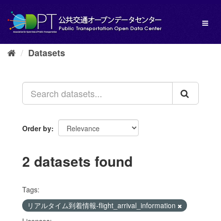
Skip
to
Toggl
content
naviga
Datasets
Order by
2 datasets found
Tags:
リアルタイム到着情報-flight_arrival_information