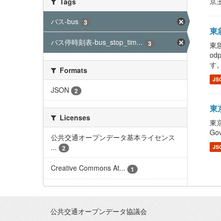
京王
Tags
バス-bus
3
東急
バス停時刻表-bus_stop_tim...
3
東急
od
す
Formats
JS
JSON
2
東京
Licenses
東京
Gov
公共交通オープンデータ基本ライセンス
...
JS
2
Creative Commons At...
1
公共交通オープンデータ協議会