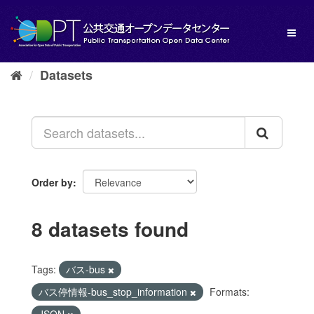
Skip
to
Toggl
content
naviga
Datasets
Order by
8 datasets found
Tags:
バス-bus
バス停情報-bus_stop_information
Formats: