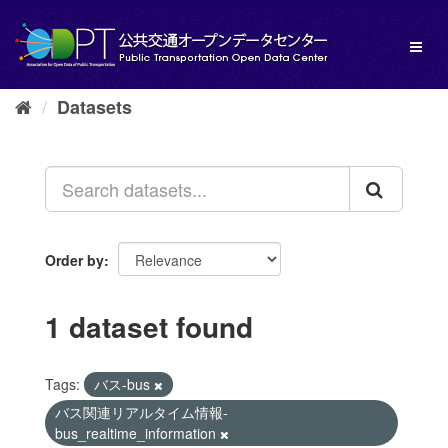
Skip
to
Toggl
content
naviga
Datasets
Order by
1 dataset found
Tags:
バス-bus
バス関連リアルタイム情報-
bus_realtime_information