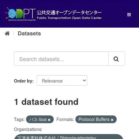
Skip
to
Toggl
content
naviga
Datasets
Order by
1 dataset found
Tags:
バス-bus
Formats:
Protocol Buffers
Organizations:
下津井電鉄株式会社 / Shimotsuidentetsu