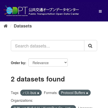
Skip
to
Toggl
content
naviga
Datasets
Order by
2 datasets found
Tags:
バス-bus
Formats:
Protocol Buffers
Organizations: