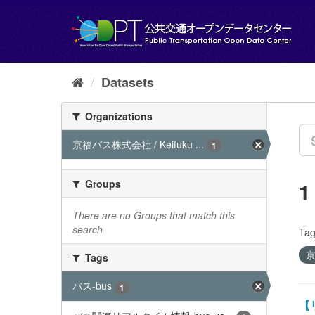
Skip
to
content
Datasets
Organizations
京福バス株式会社 / Keifuku ...
1
Groups
1
There are no Groups that match this
search
Tag
京
Tags
バス-bus
1
【