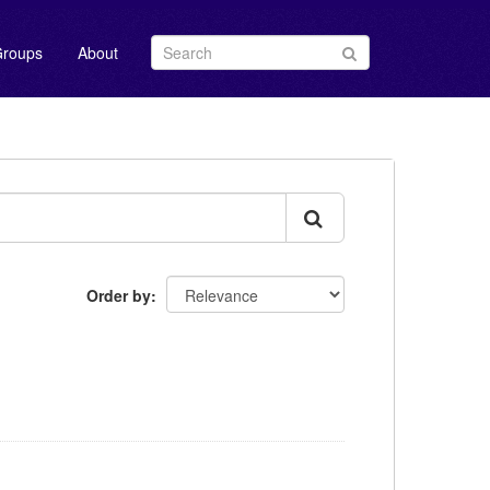
roups
About
Order by