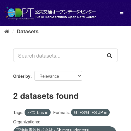
Skip
to
Toggl
content
naviga
Datasets
Order by
2 datasets found
Tags:
バス-bus
Formats:
GTFS/GTFS-JP
Organizations:
下津井電鉄株式会社 / Shimotsuidentetsu