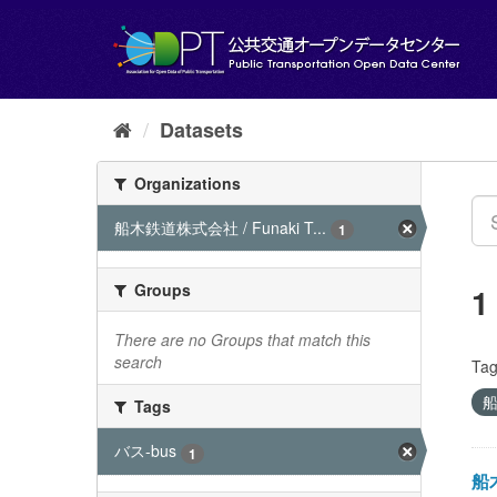
Skip
to
content
Datasets
Organizations
船木鉄道株式会社 / Funaki T...
1
Groups
1
There are no Groups that match this
search
Tag
船
Tags
バス-bus
1
船木