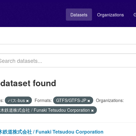
Datasets
Organizations
G
 dataset found
s:
バス-bus
Formats:
GTFS/GTFS-JP
Organizations:
木鉄道株式会社 / Funaki Tetsudou Corporation
鉄道株式会社 / Funaki Tetsudou Corporation