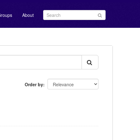
roups
About
Order by