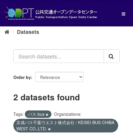
Skip
to
Toggl
content
naviga
Datasets
Order by
2 datasets found
Tags:
バス-bus
Organizations:
京成バス千葉ウエスト株式会社 / KEISEI BUS CHIBA
WEST CO.,LTD.