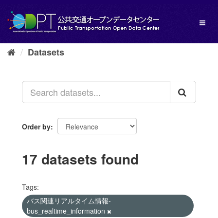
Skip
to
Toggl
content
naviga
Datasets
Order by
17 datasets found
Tags:
バス関連リアルタイム情報-
bus_realtime_information