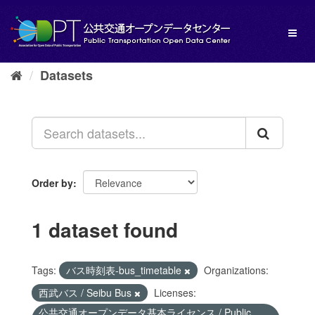
Skip
to
Toggl
content
naviga
Datasets
Order by
1 dataset found
Tags:
バス時刻表-bus_timetable
Organizations:
西武バス / Seibu Bus
Licenses:
公共交通オープンデータ基本ライセンス / Public