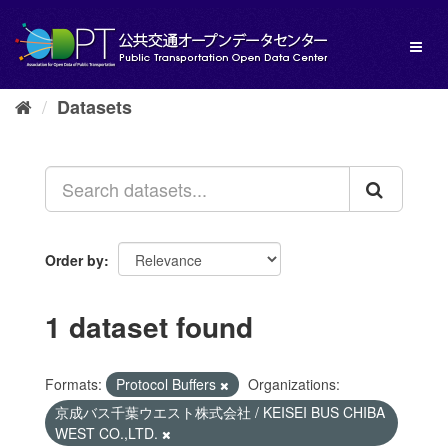
Skip
to
Toggl
content
naviga
Datasets
Order by
1 dataset found
Formats:
Protocol Buffers
Organizations:
京成バス千葉ウエスト株式会社 / KEISEI BUS CHIBA
WEST CO.,LTD.