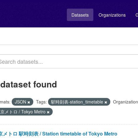
Datasets
Organizations
G
 dataset found
mats:
JSON
Tags:
駅時刻表-station_timetable
Organization
京メトロ / Tokyo Metro
メトロ 駅時刻表 / Station timetable of Tokyo Metro