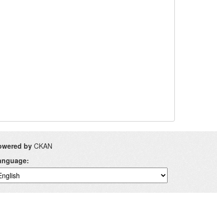
owered by
CKAN
anguage