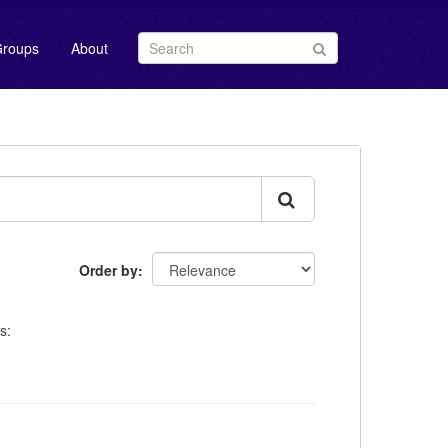
roups
About
Order by
s: