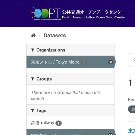
Skip
to
content
Datasets
Organizations
東京メトロ / Tokyo Metro
1
Groups
1
There are no Groups that match this
search
For
東
Tags
鉄道-railway
1
東京