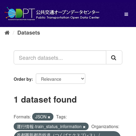
Skip
to
Toggl
content
naviga
Datasets
Order by
1 dataset found
Formats:
JSON
Tags:
運行情報-train_status_information
Organizations:
首都圏新都市鉄道（つくばエクスプレス） /