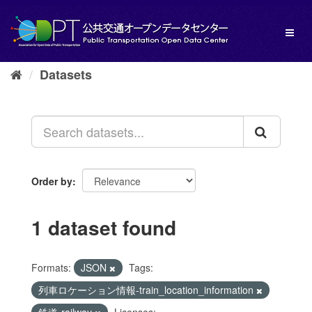
Skip
to
Toggl
content
naviga
Datasets
Order by
1 dataset found
Formats:
JSON
Tags:
列車ロケーション情報-train_location_information