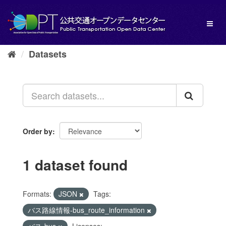
Skip
to
Toggl
content
naviga
Datasets
Order by
1 dataset found
Formats:
JSON
Tags:
バス路線情報-bus_route_information