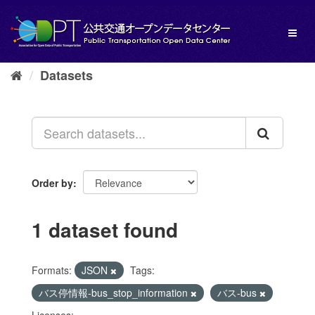
Skip
to
Toggl
content
naviga
Datasets
Order by
1 dataset found
Formats:
JSON
Tags:
バス停情報-bus_stop_information
バス-bus