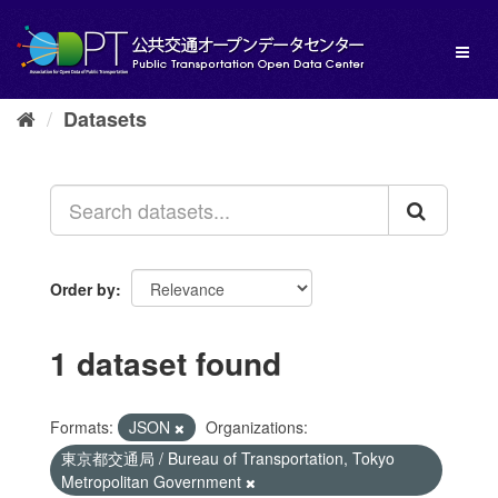
Skip
to
Toggl
content
naviga
Datasets
Order by
1 dataset found
Formats:
JSON
Organizations:
東京都交通局 / Bureau of Transportation, Tokyo
Metropolitan Government