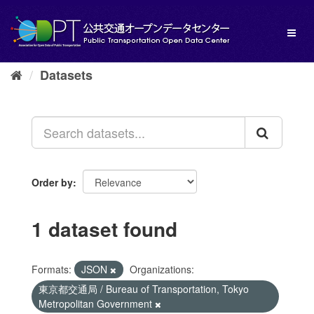
Skip
to
Toggl
content
naviga
Datasets
Order by
1 dataset found
Formats:
JSON
Organizations:
東京都交通局 / Bureau of Transportation, Tokyo
Metropolitan Government