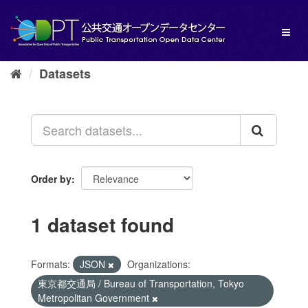
Skip
to
Toggl
content
naviga
Datasets
Order by
1 dataset found
Formats:
JSON
Organizations:
東京都交通局 / Bureau of Transportation, Tokyo
Metropolitan Government