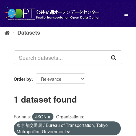
Skip
to
Toggl
content
naviga
Datasets
Order by
1 dataset found
Formats:
JSON
Organizations:
東京都交通局 / Bureau of Transportation, Tokyo
Metropolitan Government