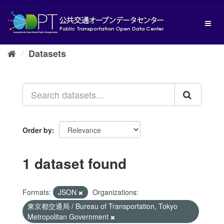
Skip
to
Toggl
content
naviga
Datasets
Order by
1 dataset found
Formats:
JSON
Organizations:
東京都交通局 / Bureau of Transportation, Tokyo
Metropolitan Government