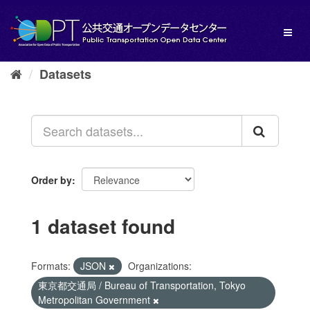
Skip
to
Toggl
content
naviga
Datasets
Order by
1 dataset found
Formats:
JSON
Organizations:
東京都交通局 / Bureau of Transportation, Tokyo
Metropolitan Government