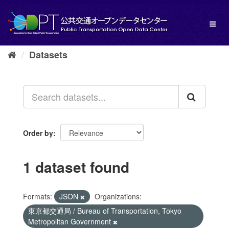
Skip
to
Toggl
content
naviga
Datasets
Order by
1 dataset found
Formats:
JSON
Organizations:
東京都交通局 / Bureau of Transportation, Tokyo
Metropolitan Government