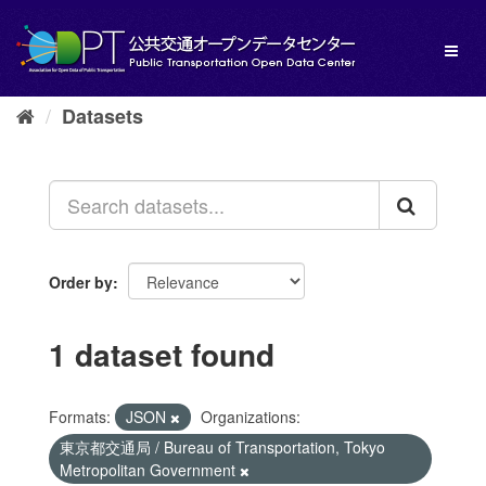
Skip
to
Toggl
content
naviga
Datasets
Order by
1 dataset found
Formats:
JSON
Organizations:
東京都交通局 / Bureau of Transportation, Tokyo
Metropolitan Government