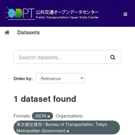
Skip
to
Toggl
content
naviga
Datasets
Order by
1 dataset found
Formats:
JSON
Organizations:
東京都交通局 / Bureau of Transportation, Tokyo
Metropolitan Government