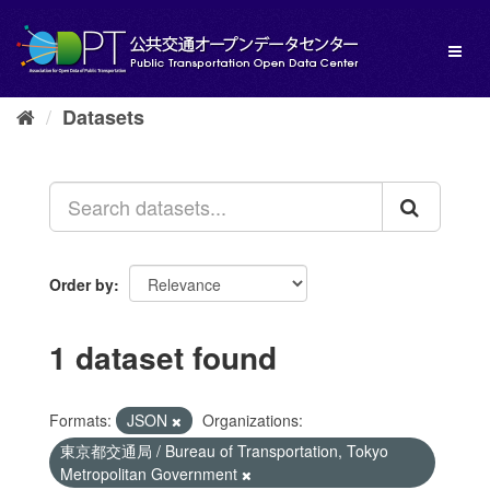
Skip
to
Toggl
content
naviga
Datasets
Order by
1 dataset found
Formats:
JSON
Organizations:
東京都交通局 / Bureau of Transportation, Tokyo
Metropolitan Government