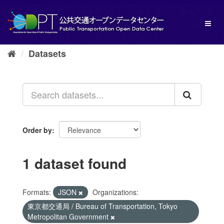
Skip
to
Toggl
content
naviga
Datasets
Order by
1 dataset found
Formats:
JSON
Organizations:
東京都交通局 / Bureau of Transportation, Tokyo
Metropolitan Government