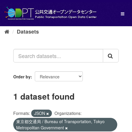
Skip
to
Toggl
content
naviga
Datasets
Order by
1 dataset found
Formats:
JSON
Organizations:
東京都交通局 / Bureau of Transportation, Tokyo
Metropolitan Government