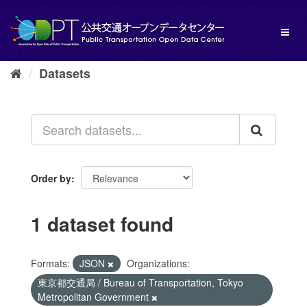
Skip
to
Toggl
content
naviga
Datasets
Order by
1 dataset found
Formats:
JSON
Organizations:
東京都交通局 / Bureau of Transportation, Tokyo
Metropolitan Government