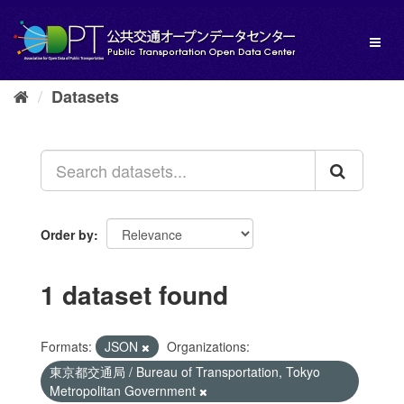
Skip
to
Toggl
content
naviga
Datasets
Order by
1 dataset found
Formats:
JSON
Organizations:
東京都交通局 / Bureau of Transportation, Tokyo
Metropolitan Government