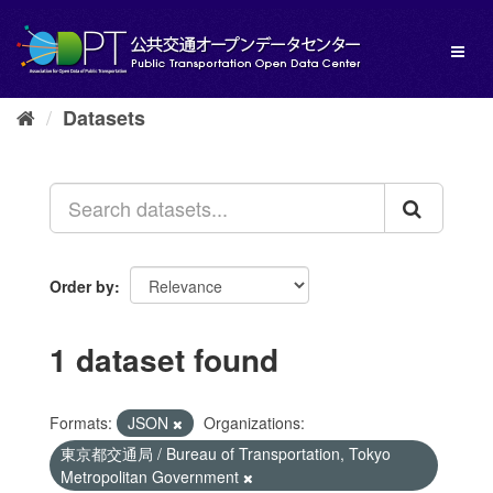
Skip
to
Toggl
content
naviga
Datasets
Order by
1 dataset found
Formats:
JSON
Organizations:
東京都交通局 / Bureau of Transportation, Tokyo
Metropolitan Government