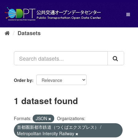
Skip
to
Toggl
content
naviga
Datasets
Order by
1 dataset found
Formats:
JSON
Organizations:
首都圏新都市鉄道（つくばエクスプレス） /
Metropolitan Intercity Railway